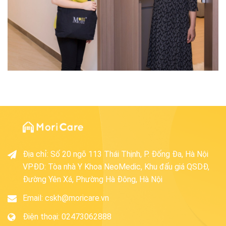
Địa chỉ
:
Số 20 ngõ 113 Thái Thịnh, P. Đống Đa, Hà Nội
VPĐD: Tòa nhà Y Khoa NeoMedic, Khu đấu giá QSDĐ,
Đường Yên Xá, Phường Hà Đông, Hà Nội
Email:
cskh@moricare.vn
Điện thoại
:
02473062888