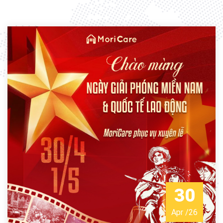
30
Apr
/
26