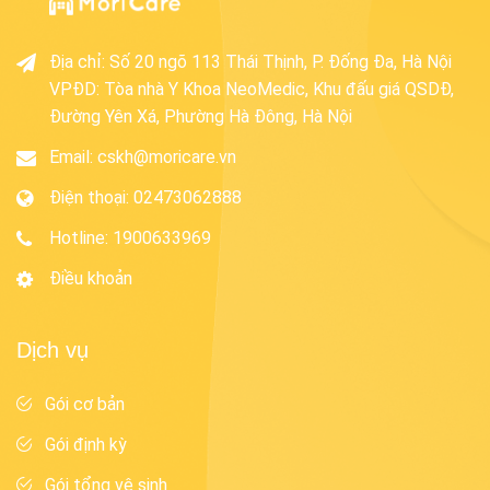
Địa chỉ
:
Số 20 ngõ 113 Thái Thịnh, P. Đống Đa, Hà Nội
VPĐD: Tòa nhà Y Khoa NeoMedic, Khu đấu giá QSDĐ,
Đường Yên Xá, Phường Hà Đông, Hà Nội
Email:
cskh@moricare.vn
Điện thoại
:
02473062888
Hotline
:
1900633969
Điều khoản
Dịch vụ
Gói cơ bản
Gói định kỳ
Gói tổng vệ sinh