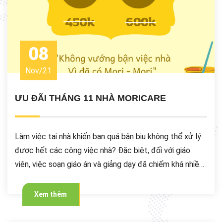
08
Nov
/
21
ƯU ĐÃI THÁNG 11 NHÀ MORICARE
Làm việc tại nhà khiến bạn quá bận bịu không thể xử lý
được hết các công việc nhà? Đặc biệt, đối với giáo
viên, việc soạn giáo án và giảng dạy đã chiếm khá nhiều
thời gian trong ngày. Vậy thì đừng lo bởi MoriCare đã lo
cho bạn rồi đây !!!
Xem thêm