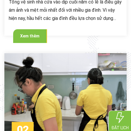
Tổng vệ sinh nhà cửa vào dịp cuối năm có lẽ là điều gây
ám ảnh và mệt mỏi nhất đối với nhiều gia đình. Vì vậy
hiện nay, hầu hết các gia đình đều lựa chọn sử dụng
dịch vụ tổng vệ sinh để tiết kiệm thời gian và đạt hiệu
quả trong công việc dọn dẹp.
Xem thêm
02
ĐẶT LỊCH