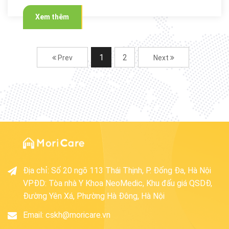
dịch vụ tư vấn và chất lượng dịch vụ Trợ lý gia đình.
Xem thêm
1
2
Prev
Next
Địa chỉ
:
Số 20 ngõ 113 Thái Thịnh, P. Đống Đa, Hà Nội
VPĐD: Tòa nhà Y Khoa NeoMedic, Khu đấu giá QSDĐ,
Đường Yên Xá, Phường Hà Đông, Hà Nội
Email:
cskh@moricare.vn