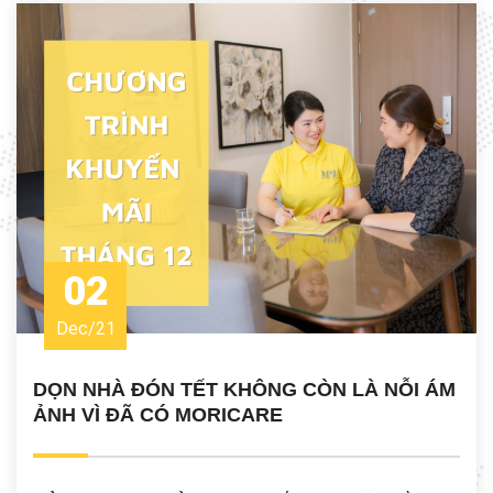
02
Dec
/
21
DỌN NHÀ ĐÓN TẾT KHÔNG CÒN LÀ NỖI ÁM
ẢNH VÌ ĐÃ CÓ MORICARE