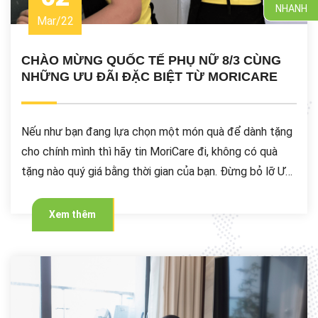
NHANH
Mar
/
22
CHÀO MỪNG QUỐC TẾ PHỤ NỮ 8/3 CÙNG
NHỮNG ƯU ĐÃI ĐẶC BIỆT TỪ MORICARE
Nếu như bạn đang lựa chọn một món quà để dành tặng
cho chính mình thì hãy tin MoriCare đi, không có quà
tặng nào quý giá bằng thời gian của bạn. Đừng bỏ lỡ ƯU
ĐÃI GIẢM 30K khi sử dụng gói dịch vụ Trợ lý gia đình từ
MoriCare để tìm cho mình khoảng thời gian nghỉ ngơi
Xem thêm
sau những ngày làm việc bận rộn ở nhà nhé!