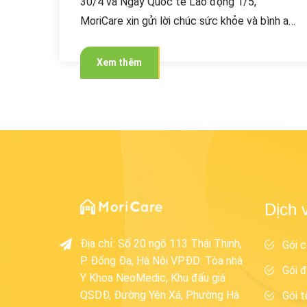
30/4 và Ngày Quốc tế Lao động 1/5,
MoriCare xin gửi lời chúc sức khỏe và bình an
tới Quý khách hàng cùng gia đình.
Xem thêm
Dịch 
Địa chỉ
:
Số 20 ngõ 113 Thái Thịnh,
Gói c
P. Đống Đa, Hà Nội VPĐD: Tòa nhà
Gói đ
Y Khoa NeoMedic, Khu đấu giá
QSDĐ, Đường Yên Xá, Phường Hà
Gói t