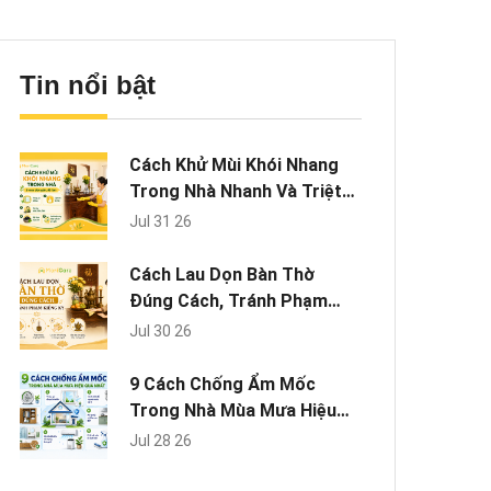
Tin nổi bật
Cách Khử Mùi Khói Nhang
Trong Nhà Nhanh Và Triệt
Để
Jul 31 26
Cách Lau Dọn Bàn Thờ
Đúng Cách, Tránh Phạm
Kiêng Kỵ
Jul 30 26
9 Cách Chống Ẩm Mốc
Trong Nhà Mùa Mưa Hiệu
Quả Nhất
Jul 28 26