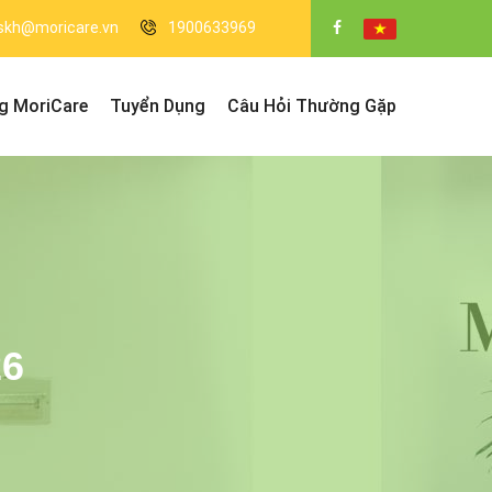
skh@moricare.vn
1900633969
g MoriCare
Tuyển Dụng
Câu Hỏi Thường Gặp
6