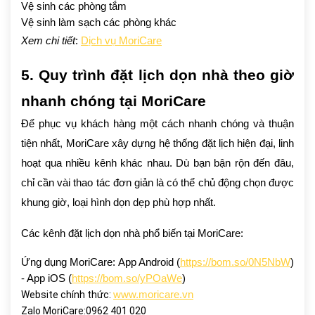
Vệ sinh các phòng tắm
Vệ sinh làm sạch các phòng khác
Xem chi tiết
:
Dịch vụ MoriCare
5. Quy trình đặt lịch dọn nhà theo giờ
nhanh chóng tại MoriCare
Để phục vụ khách hàng một cách nhanh chóng và thuận
tiện nhất, MoriCare xây dựng hệ thống đặt lịch hiện đại, linh
hoạt qua nhiều kênh khác nhau. Dù bạn bận rộn đến đâu,
chỉ cần vài thao tác đơn giản là có thể chủ động chọn được
khung giờ, loại hình dọn dẹp phù hợp nhất.
Các kênh đặt lịch dọn nhà phổ biến tại MoriCare:
Ứng dụng MoriCare: App Android (
https://bom.so/0N5NbW
)
- App iOS (
https://bom.so/yPOaWe
)
Website chính thức:
www.moricare.vn
Zalo MoriCare:0962 401 020