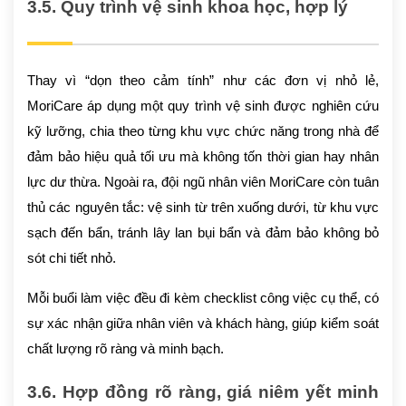
3.5. Quy trình vệ sinh khoa học, hợp lý
Thay vì “dọn theo cảm tính” như các đơn vị nhỏ lẻ,
MoriCare áp dụng một quy trình vệ sinh được nghiên cứu
kỹ lưỡng, chia theo từng khu vực chức năng trong nhà để
đảm bảo hiệu quả tối ưu mà không tốn thời gian hay nhân
lực dư thừa. Ngoài ra, đội ngũ nhân viên MoriCare còn tuân
thủ các nguyên tắc: vệ sinh từ trên xuống dưới, từ khu vực
sạch đến bẩn, tránh lây lan bụi bẩn và đảm bảo không bỏ
sót chi tiết nhỏ.
Mỗi buổi làm việc đều đi kèm checklist công việc cụ thể, có
sự xác nhận giữa nhân viên và khách hàng, giúp kiểm soát
chất lượng rõ ràng và minh bạch.
3.6. Hợp đồng rõ ràng, giá niêm yết minh