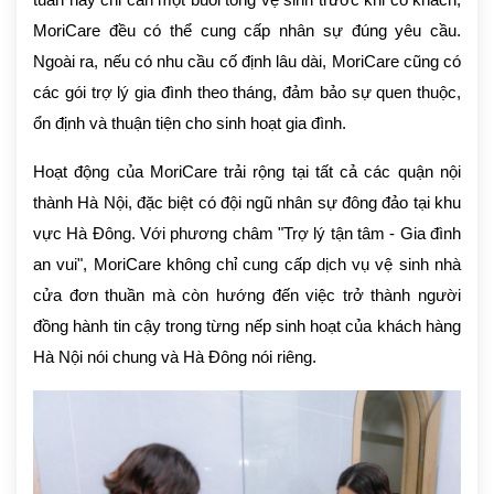
tuần hay chỉ cần một buổi tổng vệ sinh trước khi có khách,
MoriCare đều có thể cung cấp nhân sự đúng yêu cầu.
Ngoài ra, nếu có nhu cầu cố định lâu dài, MoriCare cũng có
các gói trợ lý gia đình theo tháng, đảm bảo sự quen thuộc,
ổn định và thuận tiện cho sinh hoạt gia đình.
Hoạt động của MoriCare trải rộng tại tất cả các quận nội
thành Hà Nội, đặc biệt có đội ngũ nhân sự đông đảo tại khu
vực Hà Đông. Với phương châm "Trợ lý tận tâm - Gia đình
an vui", MoriCare không chỉ cung cấp dịch vụ vệ sinh nhà
cửa đơn thuần mà còn hướng đến việc trở thành người
đồng hành tin cậy trong từng nếp sinh hoạt của khách hàng
Hà Nội nói chung và Hà Đông nói riêng.