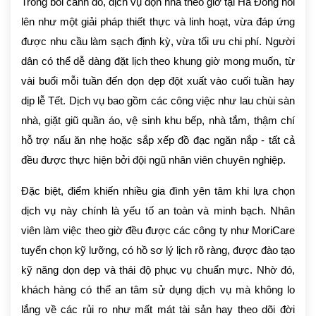
Trong bối cảnh đó, dịch vụ dọn nhà theo giờ tại Hà Đông nổi
lên như một giải pháp thiết thực và linh hoạt, vừa đáp ứng
được nhu cầu làm sạch định kỳ, vừa tối ưu chi phí. Người
dân có thể dễ dàng đặt lịch theo khung giờ mong muốn, từ
vài buổi mỗi tuần đến dọn dẹp đột xuất vào cuối tuần hay
dịp lễ Tết. Dịch vụ bao gồm các công việc như lau chùi sàn
nhà, giặt giũ quần áo, vệ sinh khu bếp, nhà tắm, thậm chí
hỗ trợ nấu ăn nhẹ hoặc sắp xếp đồ đạc ngăn nắp - tất cả
đều được thực hiện bởi đội ngũ nhân viên chuyên nghiệp.
Đặc biệt, điểm khiến nhiều gia đình yên tâm khi lựa chọn
dịch vụ này chính là yếu tố an toàn và minh bạch. Nhân
viên làm việc theo giờ đều được các công ty như MoriCare
tuyển chọn kỹ lưỡng, có hồ sơ lý lịch rõ ràng, được đào tạo
kỹ năng dọn dẹp và thái độ phục vụ chuẩn mực. Nhờ đó,
khách hàng có thể an tâm sử dụng dịch vụ mà không lo
lắng về các rủi ro như mất mát tài sản hay theo dõi đời