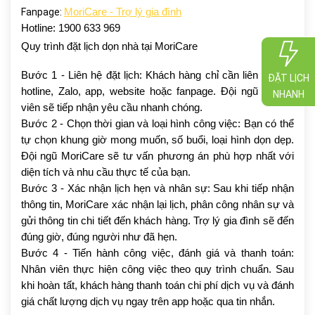
Fanpage:
MoriCare - Trợ lý gia đình
Hotline: 1900 633 969
Quy trình đặt lịch dọn nhà tại MoriCare
Bước 1 - Liên hệ đặt lịch: Khách hàng chỉ cần liên hệ qua
ĐẶT LỊCH
hotline, Zalo, app, website hoặc fanpage. Đội ngũ tư vấn
NHANH
viên sẽ tiếp nhận yêu cầu nhanh chóng.
Bước 2 - Chọn thời gian và loại hình công việc: Bạn có thể
tự chọn khung giờ mong muốn, số buổi, loại hình dọn dẹp.
Đội ngũ MoriCare sẽ tư vấn phương án phù hợp nhất với
diện tích và nhu cầu thực tế của bạn.
Bước 3 - Xác nhận lịch hẹn và nhân sự: Sau khi tiếp nhận
thông tin, MoriCare xác nhận lại lịch, phân công nhân sự và
gửi thông tin chi tiết đến khách hàng. Trợ lý gia đình sẽ đến
đúng giờ, đúng người như đã hẹn.
Bước 4 - Tiến hành công việc, đánh giá và thanh toán:
Nhân viên thực hiện công việc theo quy trình chuẩn. Sau
khi hoàn tất, khách hàng thanh toán chi phí dịch vụ và đánh
giá chất lượng dịch vụ ngay trên app hoặc qua tin nhắn.