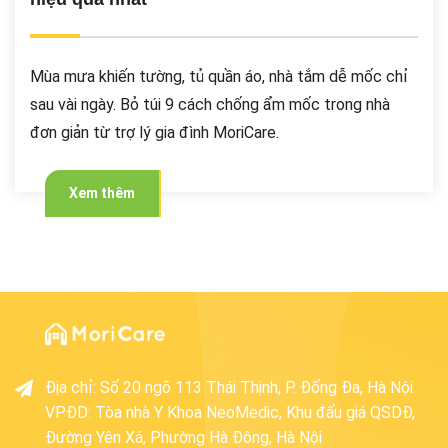
Mùa mưa khiến tường, tủ quần áo, nhà tắm dễ mốc chỉ
sau vài ngày. Bỏ túi 9 cách chống ẩm mốc trong nhà
đơn giản từ trợ lý gia đình MoriCare.
Xem thêm
Địa chỉ
:
Số 20 ngõ 113 Thái Thịnh, P. Đống Đa, Hà Nội
VPĐD: Tòa nhà Y Khoa NeoMedic, Khu đấu giá QSDĐ,
Đường Yên Xá, Phường Hà Đông, Hà Nội